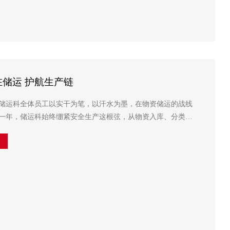
储运 护航生产链
加工储运科全体员工以实干为笔，以汗水为墨，在物资储运的战线
一年，储运科始终绷紧安全生产这根弦，从物资入库、分类码
放、到装卸搬运、出库配送，每一个环节都容不得半点马虎。 ...