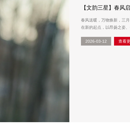
【文韵三星】春风启
春风送暖，万物焕新，三月
在新的起点，以昂扬之姿、奋进之
时节，更是笃行实干的开端
2026-03-12
查看