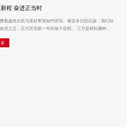
新程 奋进正当时
携着盎然生机与美好希望如约而至。褪去冬日的沉寂，我们站
态，正式开启新一年的奋斗征程。 三月是耕耘播种的
。在公司稳步发展的道路上，每一位伙伴都是追梦...
更多