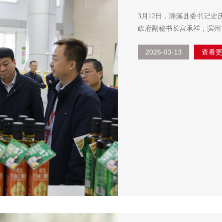
3月12日，濉溪县委书记
政府副秘书长宫承祥，滨州
刘德军，韩店镇党委书记康
2026-03-13
查看
庭，规划发展部部...