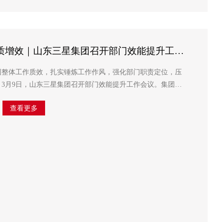
提质增效｜山东三星集团召开部门效能提升工作
团整体工作质效，扎实锤炼工作作风，强化部门职责定位，压
3月9日，山东三星集团召开部门效能提升工作会议。集团董
群，常务副总经理王明亮，副总经理韩延庭及集团各部室主要
查看更多
负责人参加会议。 ...