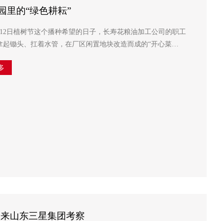
园里的“绿色耕耘”
12日植树节这个播种希望的日子，长寿花粮油加工公司的职工
拿起锄头、扛着水管，在厂区闲置地块改造而成的“开心菜
园”里，开启了一场别样的“绿色耕耘”。 为合理有效利用厂区闲置土地...
多
超来山东三星集团考察