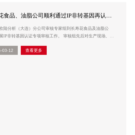
花食品、油脂公司顺利通过IP非转基因再认证
欧陆分析（大连）分公司审核专家组到长寿花食品及油脂公
P非转基因认证专项审核工作。 审核组先后对生产现场、仓
、化验室等关键区域进行实地核查，并明确本次审核范围、目
6-03-12
查看更多
，详细解读《欧陆IP信任方案6.0...