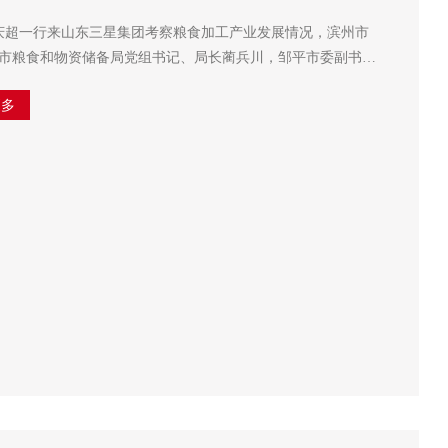
史庆超一行来山东三星集团考察粮食加工产业发展情况，滨州市
市粮食和物资储备局党组书记、局长蔺兵川，邹平市委副书记
与泉，党委副书记、镇长刘慎鹏参加活动，集团副总经理韩延
更多