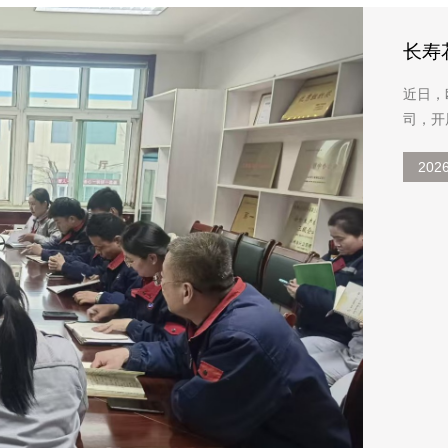
长寿
审核
近日，
司，开展I
储环境
202
的及依据