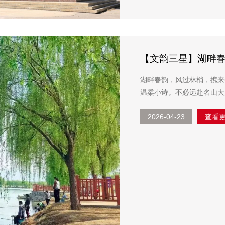
【文韵三星】湖畔春
湖畔春韵，风过林梢，携来
温柔小诗。不必远赴名山大
2026-04-23
查看