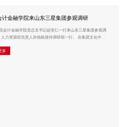
会计金融学院来山东三星集团参观调研
学院会计金融学院党总支书记赵安仁一行来山东三星集团参观调
资源部负责人孙德栋接待调研组一行。 在集团文化中
发展历程、产业布局和党建文化等情况介绍，对企...
更多