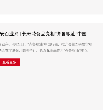
安百业兴 | 长寿花食品亮相“齐鲁粮油”中国行
2026鲁宁粮食产业发展合作洽谈会
业兴。4月22日，“齐鲁粮油”中国行银川推介会暨2026鲁宁粮
谈会在宁夏银川圆满举行。长寿花食品作为“齐鲁粮油”核心品
产业领军企业，受邀参与鲁宁产业对话，以自主创新成果和全
查看更多
场传递“科...