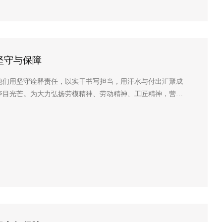
坚守与保障
他们用坚守诠释责任，以实干书写担当，用汗水与付出汇聚成
夺目光芒。为大力弘扬劳模精神、劳动精神、工匠精神，营造
...