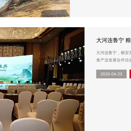
大河连鲁宁 粮
银川推介会暨
大河连鲁宁，粮安百
食产业发展合作洽
牌代表及健康粮油
2026-04-23
产业链优势，向西北市