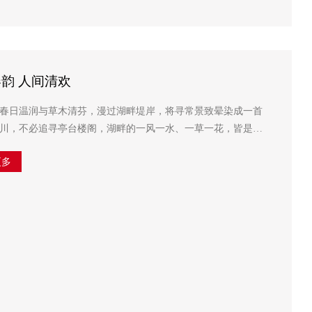
韵 人间清欢
春日温润与草木清芬，漫过湖畔堤岸，将寻常景致晕染成一首
川，不必追寻亭台楼阁，湖畔的一风一水、一草一花，皆是时
光里藏起的小美好，待人心静下来，慢慢品读，便会遇见不期而遇的温柔。 ...
更多