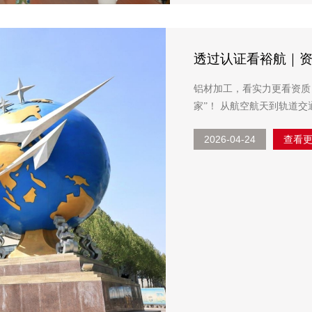
透过认证看裕航｜资
铝材加工，看实力更看资质！ 裕航合金不止是铝材生产加工商，更是“高端新型
家”！ 从航空航天到轨道交通，从汽车工业到海洋船舶，从3C电子到电气电力，高端领
域，处处可见裕航品质！ 行业最全资质认证，裕航合金全面覆盖：AS9100D 航空航天质
2026-04-24
查看
量...