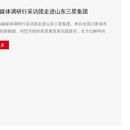
融媒体调研行采访团走进山东三星集团
广电融媒体调研行采访团走进山东三星集团。来自全国22家省市
创新赋能、转型升级的高质量发展实践路径，全方位解码传统
样本。滨州市委宣传部副部长赵云铎，邹平市委常委、宣传部
更多