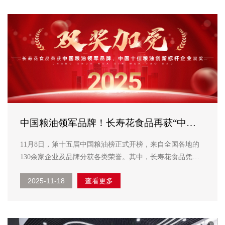
中国粮油领军品牌！长寿花食品再获“中国
粮油榜”两项大奖
11月8日，第十五届中国粮油榜正式开榜，来自全国各地的
130余家企业及品牌分获各类荣誉。其中，长寿花食品凭借
在粮油产业领域的雄厚综合实力和在健康食品行业的前沿创
2025-11-18
查看更多
新引领，斩获中国粮油领军品牌和中国十佳粮油创新标杆企
业特别奖两项大奖。 据悉，中国粮油榜...