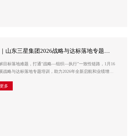
｜山东三星集团2026战略与达标落地专题培
目标落地难题，打通“战略—组织—执行”一致性链路，1月16
展战略与达标落地专题培训，助力2026年全新启航和业绩增
亚群，各分管副总经理及集团各部室负责人，各分公司执行总
更多