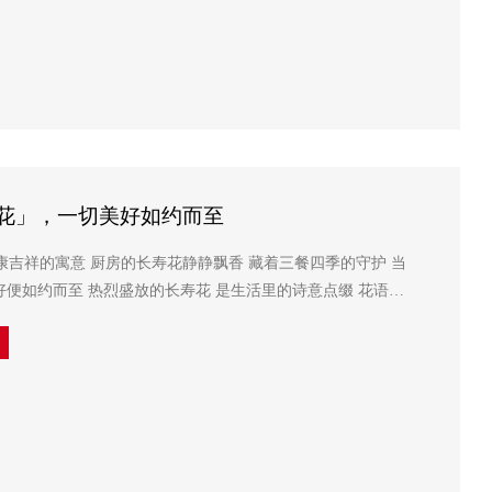
寿花」，一切美好如约而至
着国人最质朴的期盼——健康长寿 而国民粮油长寿花 ...