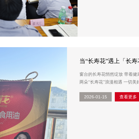
当“长寿花”遇上「长
窗台的长寿花悄然绽放 带着健康吉祥的寓意 厨房的长寿花静静飘香 藏着三餐四季的守护 当
两朵“长寿花”浪漫相遇 一切美好便如约而至 热烈盛放的长寿花 是生活里的诗意点缀 花语藏
2026-01-15
查看更多