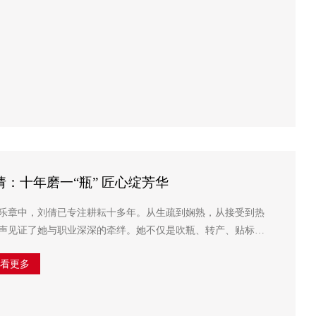
：十年磨一“瓶” 匠心绽芳华
乐章中，刘倩已专注耕耘十多年。从生疏到娴熟，从接受到热
声见证了她与职业深深的牵绊。她不仅是吹瓶、转产、贴标等
承担报表统计、安全监护等职责，以默默付出保障着车间日常
查看更多