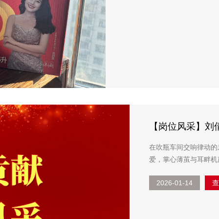
【岗位风采】刘倩
在吹瓶车间交响律动的
爱，掌心薄茧与耳畔机
工序的熟练操作工，还
2026-01-14
运转的安稳。 于...