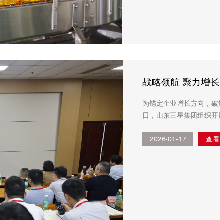
战略领航 聚力增长
训燃动启航
为锚定企业增长方向，破解
日，山东三星集团组织开
长。集团董事长、总裁王
2026-01-17
查看
经理、销售经理、...