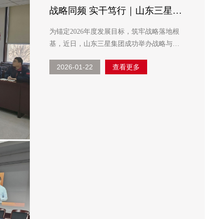
战略同频 实干笃行｜山东三星集
团战略达标转训赋能工作落地见
为锚定2026年度发展目标，筑牢战略落地根
效
基，近日，山东三星集团成功举办战略与达
标落地专题培训活动，以“战略一致性”与“达
2026-01-22
查看更多
标推演”为核心主题，为企业高质量发展注入
强劲动能。 培训结束后，集团各单位迅速响
应、乘势而上，第一时间...