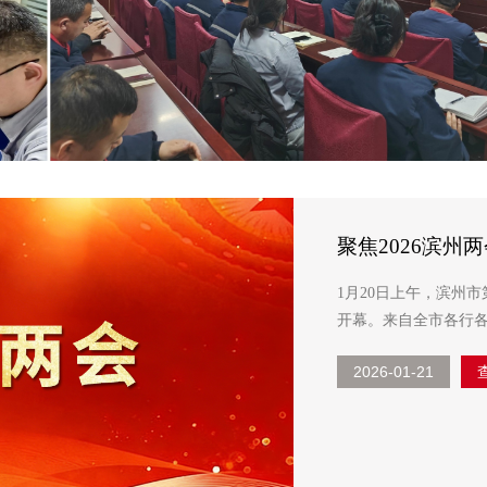
聚焦2026滨
以硬核实力夯实
1月20日上午，滨州
开幕。来自全市各行
堂，共商发展大计，
2026-01-21
人大代表出席会议，并接