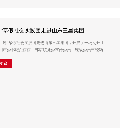
划”寒假社会实践团走进山东三星集团
行计划”寒假社会实践团走进山东三星集团，开展了一场别开生
团市委书记贾蓓蓓，韩店镇党委宣传委员、统战委员王晓涵参
加活动，集团副总经理韩延庭接待陪同。 在长寿花食品绿色生产基地，实践...
更多