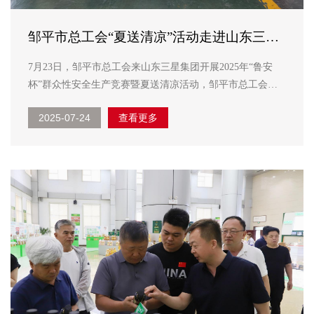
邹平市总工会“夏送清凉”活动走进山东三星
集团
7月23日，邹平市总工会来山东三星集团开展2025年“鲁安
杯”群众性安全生产竞赛暨夏送清凉活动，邹平市总工会党
组成员、副主席夏应东出席活动，集团副总经理韩延庭，人
2025-07-24
查看更多
力资源部负责人孙德栋陪同活动。 夏应东详细了解了企业
的高温保障举措和职工的劳动保护情况，强调企...