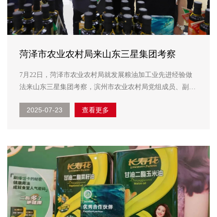
菏泽市农业农村局来山东三星集团考察
7月22日，菏泽市农业农村局就发展粮油加工业先进经验做
法来山东三星集团考察，滨州市农业农村局党组成员、副局
长高祥，邹平市农业农村局党组副书记宋元兵，韩店镇人大
2025-07-23
查看更多
副主席李玉强陪同活动，集团副总经理韩延庭接待考察团一
行。 考察团一行实地参观了长寿花产品展厅和智能...