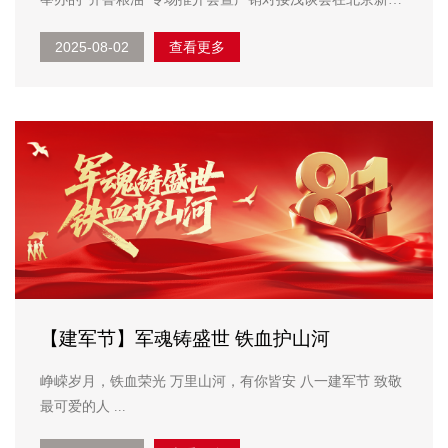
改地圆满举行，长寿花食品携特色产品系列亮相展销区，向
2025-08-02
查看更多
全国客商全方位展示齐鲁粮油的卓越品质与品牌魅力。 “齐
鲁粮油”公共品牌由山东省粮食和物资储备局于2018年...
【建军节】军魂铸盛世 铁血护山河
峥嵘岁月，铁血荣光 万里山河，有你皆安 八一建军节 致敬
最可爱的人 ...