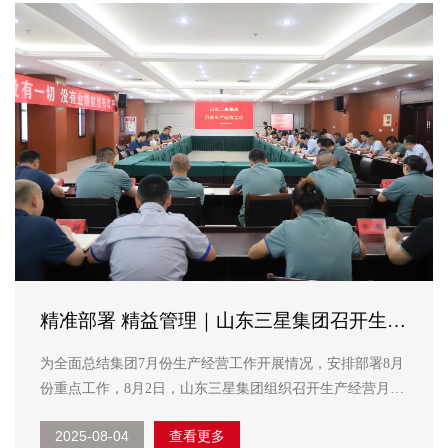
精准部署 精益管理｜山东三星集团召开生产
经营月度总结会议
为全面总结集团7月份生产经营工作开展情况，安排部署8月
份重点工作，8月2日，山东三星集团组织召开生产经营月度
总结会议。长寿花食品董事长、总经理王明星，集团各部室
2025-08-04
查看更多
负责人、各分公司执行经理及生产、销售、行政、储运等相