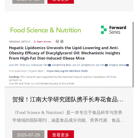
村里分配的土地上辛勤耕耘了四十余载，将我和妹妹抚养长
大，如...
贺报！江南大学研究团队携手长寿花食品取
得甘油二酯油重大科研成果，中国油脂营养
《Food Science & Nutrition》是一本专注于食品科学与营养
健康领域获重大突破
学领域的国际期刊，涵盖食品成分功能、营养代谢、食品加
工、食源性疾病及公共健康等跨学科领域，具有较高的国际
2025-07-29
查看更多
认可度。 近日，国际权威学术期刊《Food Science &