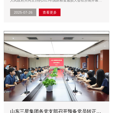
人民政府共同主办的2025年国际粮食减损大会在济南开幕，
大会汇聚多国农业部长、国际组织代表及行业专家，围绕粮
2025-07-26
查看更多
食减损治理、科技创新等议题展开研讨，共促全球粮食安
全。作为“齐鲁粮油”品牌建设先锋企业，长寿花食品受邀参
展，向世界传...
山东三星集团各党支部召开预备党员转正大