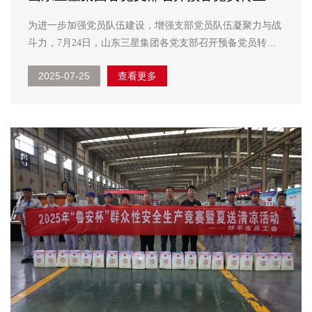
会暨主题党日活动
为进一步加强党员队伍建设，增强支部党员队伍凝聚力与战
斗力，7月24日，山东三星集团各党支部召开预备党员转正
大会暨主题党日活动，讨论并审议预备党员的转正事宜。
2025-07-25
查看更多
会上，预备党员向党组织宣读转正申请，详细汇报在一年预
备期内的思想、学习和工作情况。与会党员经充分讨论，一
致认...