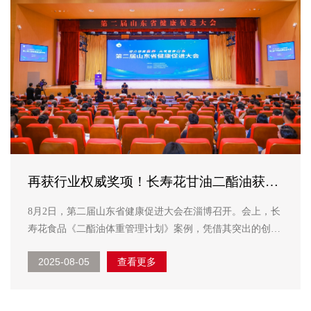
再获行业权威奖项！长寿花甘油二酯油获评
山东省健康促进优秀实践案例
8月2日，第二届山东省健康促进大会在淄博召开。会上，长
寿花食品《二酯油体重管理计划》案例，凭借其突出的创新
性与实效性，荣获健康促进优秀实践案例。 这项权威奖项
2025-08-05
查看更多
的获得，不仅是对长寿花食品在健康油脂领域持续创新成果
的充分肯定，更标志着企业在功能性油脂升级与实践推动
上，...