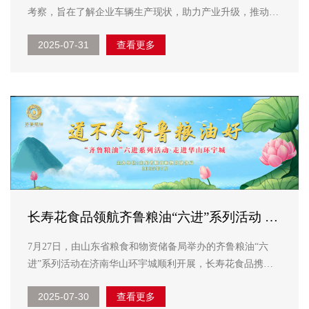
考察，旨在了解企业车辆生产现状，助力产业升级，推动滨
州市高端装备制造产业迈向新高度。集团副总经理韩延庭、
2025-07-31
查看更多
机械公司董事长王启刚陪同考察。 专班一行走进明航汽车
生产车间，实地观摩轻量化物流运输车的生产现状及...
长寿花食品领航齐鲁粮油“六进”系列活动 谱
写产业兴粮惠民新答卷
7月27日，由山东省粮食和物资储备局举办的齐鲁粮油“六
进”系列活动在济南华山环宇城顺利开展，长寿花食品携特
色产品系列亮相展销区，为深化“齐鲁粮油”品牌建设，推动
2025-07-30
查看更多
全省粮食产业高质量发展贡献长寿花力量。 齐鲁粮油“六