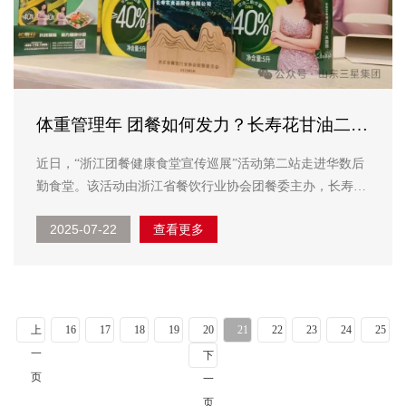
体重管理年 团餐如何发力？长寿花甘油二酯
油提供“油”解之道！
近日，“浙江团餐健康食堂宣传巡展”活动第二站走进华数后
勤食堂。该活动由浙江省餐饮行业协会团餐委主办，长寿花
食品协办，旨在深入调研团餐企业健康食堂建设的实际情
2025-07-22
查看更多
况，并通过实地考察与经验交流，发掘并推广健康食堂建设
的标杆案例，为团餐企业提供可借鉴的健康管理模板。 ...
上
16
17
18
19
20
21
22
23
24
25
一
下
页
一
页