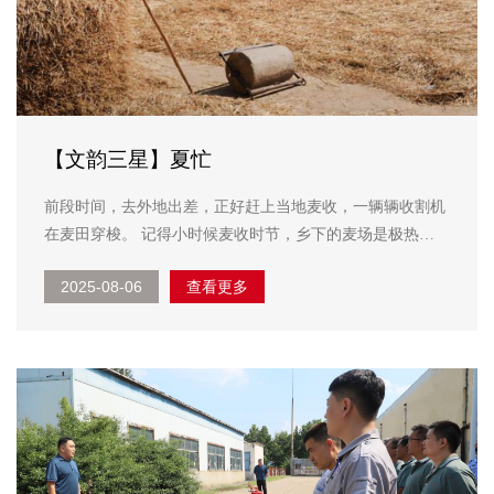
【文韵三星】夏忙
前段时间，去外地出差，正好赶上当地麦收，一辆辆收割机
在麦田穿梭。 记得小时候麦收时节，乡下的麦场是极热闹
的所在。每到麦熟时节，村前村后，便排出一片片平坦的场
2025-08-06
查看更多
地来。这些场地，平日里或种些杂粮，或干脆荒着，一到麦
熟时节，便用石磙碾得平实光亮，预备着接纳新割的麦子。
...