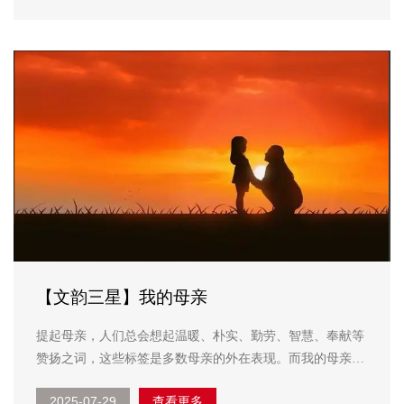
进”系列活动包括进社区、进商圈、进企业、进军营、进机
关...
【文韵三星】我的母亲
提起母亲，人们总会想起温暖、朴实、勤劳、智慧、奉献等
赞扬之词，这些标签是多数母亲的外在表现。而我的母亲于
我而言，她除了以上标签外，更是让我感激、敬佩，她用实
2025-07-29
查看更多
际行动诠释着母爱的伟大。 我的母亲是典型的农民，她在