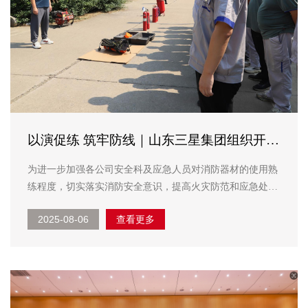
以演促练 筑牢防线｜山东三星集团组织开展
消防技能培训活动
为进一步加强各公司安全科及应急人员对消防器材的使用熟
练程度，切实落实消防安全意识，提高火灾防范和应急处置
能力，8月2日，山东三星集团组织各公司安全科及应急人员
2025-08-06
查看更多
开展了一场全面深入的消防技能培训活动。 培训开始，集
团应急管理部结合企业安...