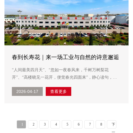
春到长寿花｜来一场工业与自然的诗意邂逅
“人间最美四月天”、“忽如一夜春风来，千树万树梨花
开”、“高楼晓见一花开，便觉春光四面来”，静心读句，是
不是在你脑海里不自觉的浮现了一幅最美春光的诱人画卷。
2026-04-17
查看更多
同样，长寿花粮油加工厂区里的樱花一夜之间全开了，粉白
粉白的，像是谁打翻了胭...
1
2
3
4
5
6
7
8
下
一