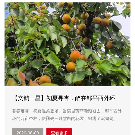
【文韵三星】初夏寻杏，醉在邹平西外环
暮春落幕，初夏温柔登场。当满城芳菲渐渐褪去，邹平西外
环的万亩杏林，便褪去三月雪白的花裳，缀满了沉甸甸、金
灿灿的果实，酝酿出一整个夏天的清甜。恰逢晴日，风暖云
2026-06-09
查看更多
轻，我循着山野果香，奔赴这场如期而至的杏果之约。 驱