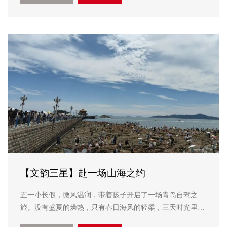
车行至西外环与姜...
【文韵三星】赴一场山海之约
五一小长假，微风温润，带着孩子开启了一场青岛自驾之
旅。没有盛夏的燥热，只有春日海风的轻柔，三天时光里，
我们漫步海滨老城、品味人间烟火，更在红色研学中感悟家