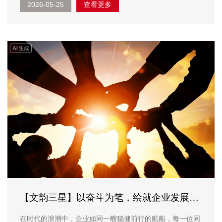
2026-05-25
查看更多
国力量，让这场五一小长假之旅，满是温馨与深意。 青岛
自驾首日活力开启。我们循着历史的脉络，打卡青岛的经
典...
【文韵三星】以奋斗为笔，绘就企业发展新
画卷
在时代的浪潮中，企业如同一艘稳健前行的航船，每一位同