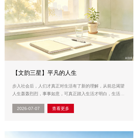
【文韵三星】平凡的人生
步入社会后，人们才真正对生活有了新的理解，从前总渴望
人生轰轰烈烈，事事如意，可真正踏入生活才明白，生活更
多的是平凡与坚持。 生活不会一直顺风顺水，每个人都会
2026-07-07
查看更多
经历疲惫迷茫和不如意。我们会为生活奔波，会为琐事烦
恼，会在压力面前感到无力。但正是这些经历，让我们慢慢
褪去稚气，...