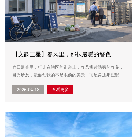
【文韵三星】春风里，那抹最暖的警色
春日晨光里，行走在辖区的街道上，春风拂过路旁的春花，
目光所及，最触动我的不是眼前的美景，而是身边那些默默
坚守的公安民警。他们没有惊天动地的壮举，却在平凡岗位
2026-04-18
查看更多
上，用坚守与担当，绘就了最动人的“警色”，成为群众心中
最鲜活的人物榜样。 ...