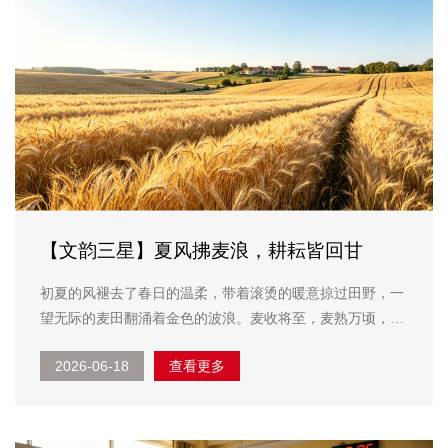
【文韵三星】夏风拂麦浪，耕耘皆回甘
初夏的风褪去了春日的温柔，带着滚烫的暖意掠过田野，一
望无际的麦田翻涌着金色的波浪。麦收将至，麦熟万顷，一
年一度的夏收，便在这片炽热与金黄中如约而至。岁岁麦
2026-06-18
查看更多
收，年年往复，这片土地的丰收图景，不仅是四季轮回的寻
常景致，更是藏在烟火岁月里最质朴的人生...