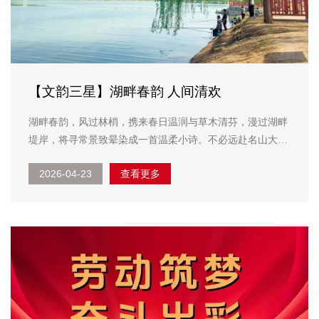
【文韵三星】湖畔春韵 人间清欢
湖畔春韵，风过林梢，携来春日温润与草木清芬，漫过湖畔
堤岸，将寻常景致晕染成一首温柔小诗。不必远赴名山大
川，不必追寻亭台楼阁，湖畔的一风一水、一草一花，皆是
2026-04-23
查看更多
时光里藏起的小美好，待人心静下来，慢慢品读，便会遇见
不期而遇的温柔。 ...