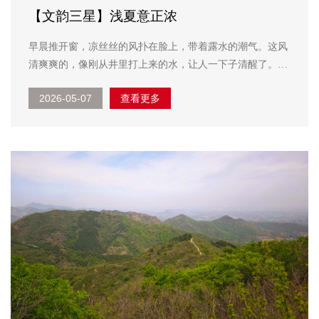
【文韵三星】浅夏意正浓
早晨推开窗，凉丝丝的风扑在脸上，带着露水的潮气。这风
清爽爽的，像刚从井里打上来的水，让人一下子清醒了。院
子里的栀子花开了两三朵，香气淡淡的，若有若无。太阳渐
2026-05-07
查看更多
渐升高，空气温暾暾的，像母亲的手抚在背上。知了还没出
来聒噪，只有几只小鸟懒懒地叫着。梧...