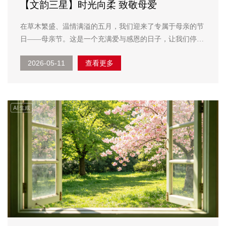
【文韵三星】时光向柔 致敬母爱
在草木繁盛、温情满溢的五月，我们迎来了专属于母亲的节
日——母亲节。这是一个充满爱与感恩的日子，让我们停下
忙碌的脚步，向世间最伟大、最无私的母亲，道一声真挚感
2026-05-11
查看更多
谢，送上深深祝福。 母亲，是世界上最温暖的称谓。从我
们呱呱坠地、咿呀...