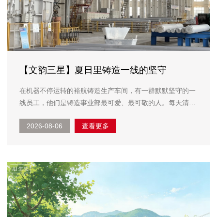
【文韵三星】夏日里铸造一线的坚守
在机器不停运转的裕航铸造生产车间，有一群默默坚守的一
线员工，他们是铸造事业部最可爱、最可敬的人。每天清
晨，他们迎着晨光准时上岗，在平凡的岗位上默默奉献，用
2026-08-06
查看更多
坚守扛起车间生产的重任。 铸造车间作业温度偏高，滚烫
的铝液是生产的常态，挥洒的汗水是他...