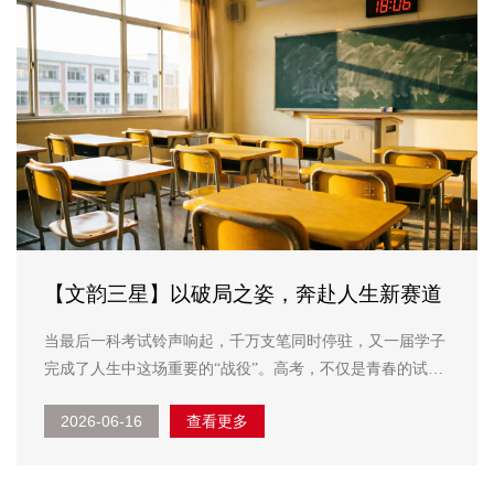
【文韵三星】以破局之姿，奔赴人生新赛道
当最后一科考试铃声响起，千万支笔同时停驻，又一届学子
完成了人生中这场重要的“战役”。高考，不仅是青春的试炼
场，更如同一面镜子，映照出时代的脉搏与世界的多元可
2026-06-16
查看更多
能。在这场全民瞩目的盛事里，我们看到的，是教育理念的
迭代，更是创新与突破的无限可能。 ...