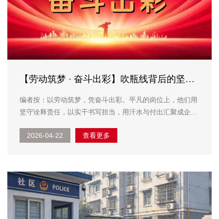
【劳动筑梦 · 奋斗出彩】吹瓶线背后的坚守
与保障
编者按：以劳动筑梦，凭奋斗出彩。平凡的岗位上，他们用
坚守诠释责任，以实干书写担当，用汗水与付出汇聚成企业
发展最坚实的力量，绽放出属于新时代奋斗者的夺目光芒。
2026-04-22
查看更多
为大力弘扬劳模精神、劳动精神、工匠精神，营造崇尚实
干、争先创优的浓厚氛围，特开设专栏《劳动筑梦 ...