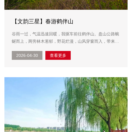
【文韵三星】春游鹤伴山
谷雨一过，气温迅速回暖，我驱车前往鹤伴山。盘山公路蜿
蜒而上，两旁林木葱郁，野花烂漫，山风穿窗而入，带来草
木和泥土混合的清香。这座被誉为“鲁中生态明珠”的国家级
2026-04-30
查看更多
森林公园，森林覆盖率超九成，一路走进去，满目皆是绿
意。新叶鹅黄浅绿、层层叠叠，阳光透过...