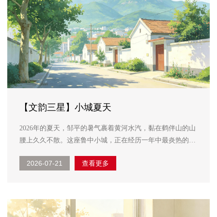
【文韵三星】小城夏天
2026年的夏天，邹平的暑气裹着黄河水汽，黏在鹤伴山的山
腰上久久不散。这座鲁中小城，正在经历一年中最炎热的一
个季节。 去外婆家，外婆从屋里迎出来，手里端着一碗深
2026-07-21
查看更多
褐色的茶水。我接过，一饮而尽——那是炒糊的麦子泡的
茶，是邹平乡下最朴素的...