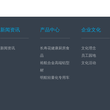
新闻资讯
产品中心
企业文化
新闻资讯
长寿花健康厨房食
文化理念
品
员工园地
裕航合金高端铝型
文化活动
材
明航轻量化专用车