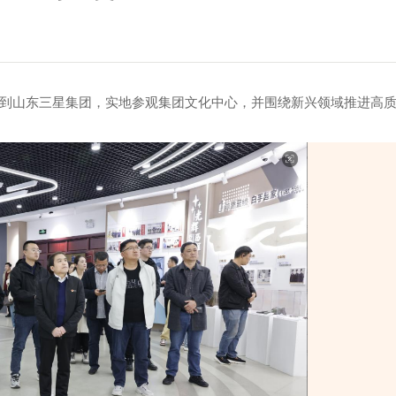
来到山东三星集团，实地参观集团文化中心，并围绕新兴领域推进高