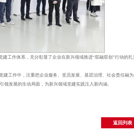
”党建工作体系，充分彰显了企业在新兴领域推进“双融双创”行动的扎
党建工作中，注重把企业服务、党员发展、基层治理、社会责任融为
引领发展的生动局面，为新兴领域党建实践注入新内涵。
返回列表