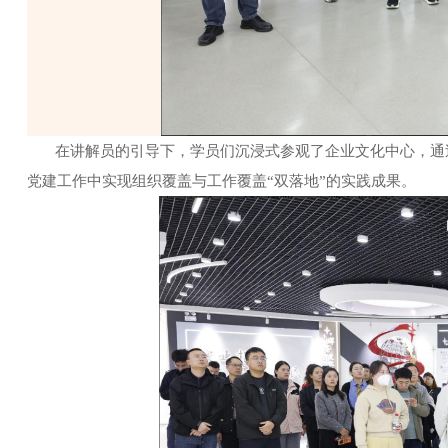
在讲解员的引导下，学员们沉浸式参观了企业文化中心，通
党建工作中实现组织覆盖与工作覆盖
“双落地”的实践成果。