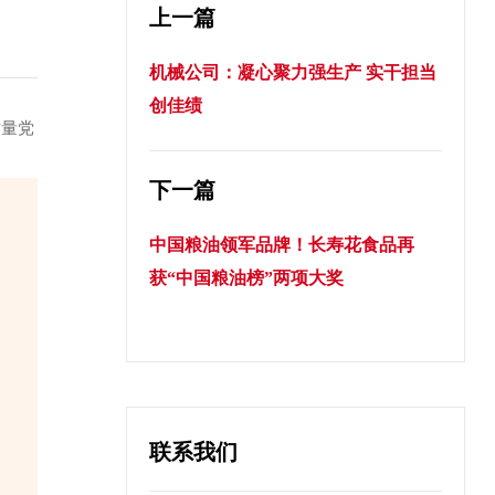
上一篇
机械公司：凝心聚力强生产 实干担当
创佳绩
质量党
下一篇
中国粮油领军品牌！长寿花食品再
获“中国粮油榜”两项大奖
联系我们