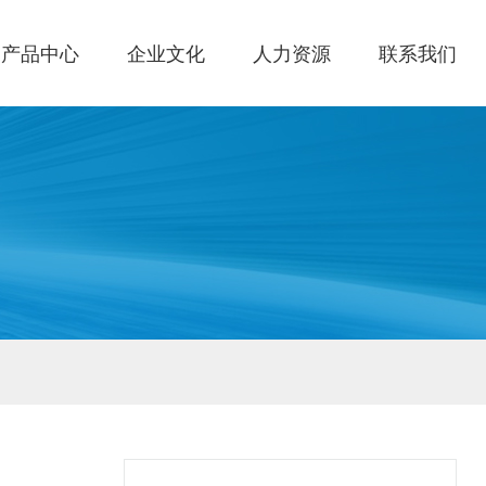
产品中心
企业文化
人力资源
联系我们