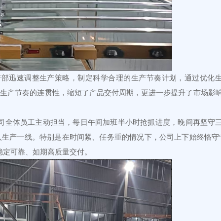
产部迅速调整生产策略，制定科学合理的生产节奏计划，通过优化
了生产节奏的连贯性，缩短了产品交付周期，更进一步提升了市场影
公司全体员工主动担当，每日午间加班半小时抢抓进度，晚间再坚守
入生产一线。特别是在时间紧、任务重的情况下，公司上下始终恪守
稳定可靠、如期高质量交付。