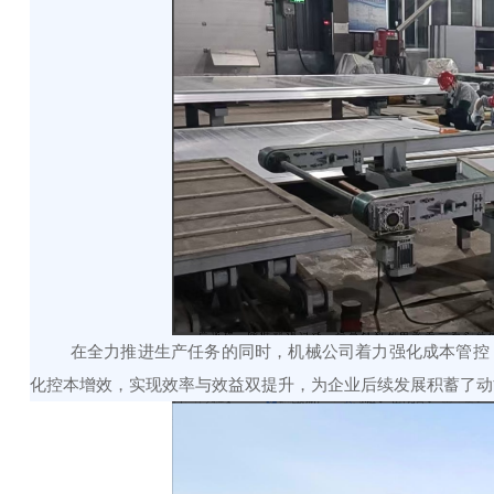
在全力推进生产任务的同时，机械公司着力强化成本管控
化控本增效，实现效率与效益双提升，为企业后续发展积蓄了动