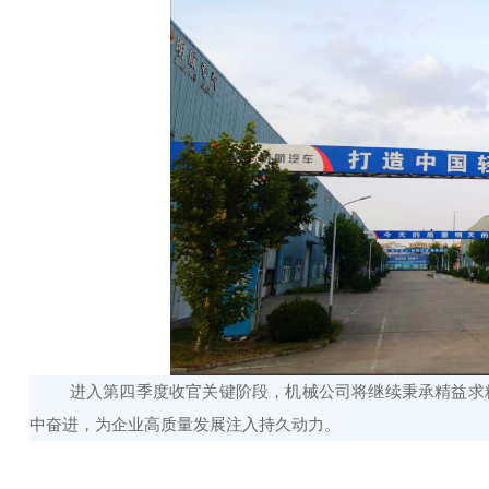
进入第四季度收官关键阶段，机械公司将继续秉承精益求
中奋进，为企业高质量发展注入持久动力。