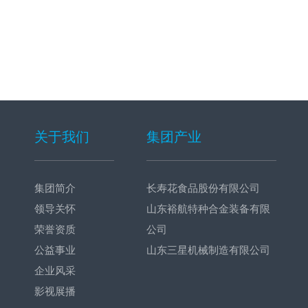
关于我们
集团产业
集团简介
长寿花食品股份有限公司
领导关怀
山东裕航特种合金装备有限
荣誉资质
公司
公益事业
山东三星机械制造有限公司
企业风采
影视展播