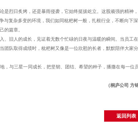
论是烈日炙烤，还是暴雨侵袭，它始终挺拔屹立。这股顽强的精神
竞争与复杂多变的环境，我们如同枇杷树一般，扎根行业，不断向下
己的篇章。
入、旧人的成长，见证着无数个忙碌的日夜与温暖的瞬间。当员工
当团队取得成绩时，枇杷树又像是一位欣慰的长者，默默陪伴大家
土地，与三星一同成长，把坚韧、团结、希望的种子，播撒在每一位
（桐庐公司
方
返回列表