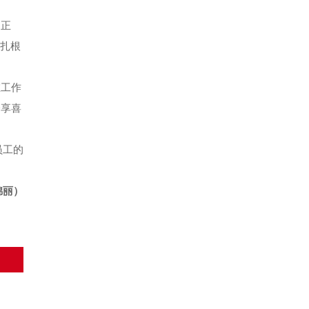
，正
深扎根
在工作
分享喜
员工的
锦丽）