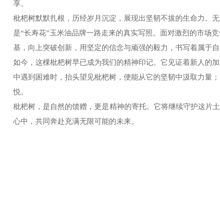
享。
枇杷树默默扎根，历经岁月沉淀，展现出坚韧不拔的生命力。无
是“长寿花”玉米油品牌一路走来的真实写照。面对激烈的市场
基，向上突破创新，用坚定的信念与顽强的毅力，书写着属于自
如今，这棵枇杷树早已成为我们的精神印记。它见证着新人的加
中遇到困难时，抬头望见枇杷树，便能从它的坚韧中汲取力量；
悦。
枇杷树，是自然的馈赠，更是精神的寄托。它将继续守护这片
心中，共同奔赴充满无限可能的未来。