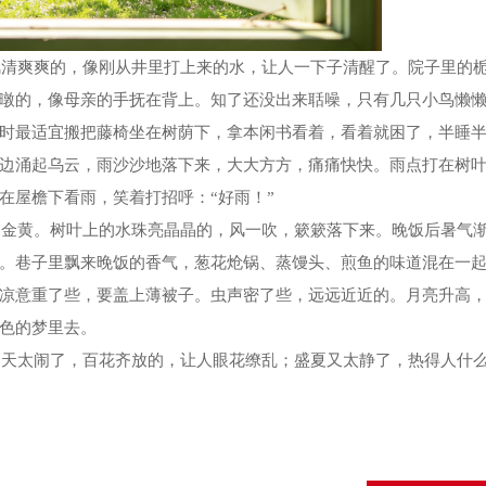
爽爽的，像刚从井里打上来的水，让人一下子清醒了。院子里的
暾的，像母亲的手抚在背上。知了还没出来聒噪，只有几只小鸟懒
时最适宜搬把藤椅坐在树荫下，拿本闲书看着，看着就困了，半睡
边涌起乌云，雨沙沙地落下来，大大方方，痛痛快快。雨点打在树
在屋檐下看雨，笑着打招呼：
“好雨！”
黄。树叶上的水珠亮晶晶的，风一吹，簌簌落下来。晚饭后暑气
。巷子里飘来晚饭的香气，葱花炝锅、蒸馒头、煎鱼的味道混在一
凉意重了些，要盖上薄被子。虫声密了些，远远近近的。月亮升高
色的梦里去。
太闹了，百花齐放的，让人眼花缭乱；盛夏又太静了，热得人什