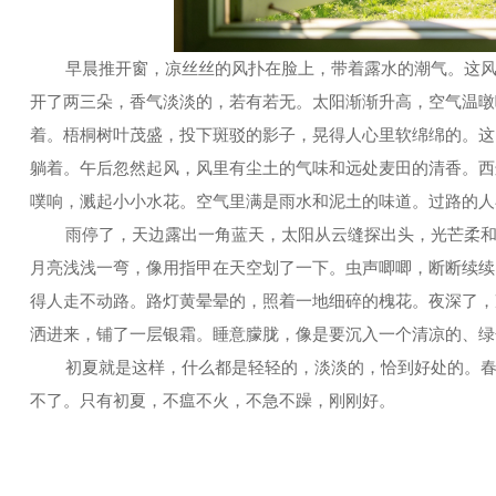
早晨推开窗，凉丝丝的风扑在脸上，带着露水的潮气。这风清
开了两三朵，香气淡淡的，若有若无。太阳渐渐升高，空气温暾
着。梧桐树叶茂盛，投下斑驳的影子，晃得人心里软绵绵的。这
躺着。午后忽然起风，风里有尘土的气味和远处麦田的清香。西
噗响，溅起小小水花。空气里满是雨水和泥土的味道。过路的人
雨停了，天边露出一角蓝天，太阳从云缝探出头，光芒柔和金
月亮浅浅一弯，像用指甲在天空划了一下。虫声唧唧，断断续续
得人走不动路。路灯黄晕晕的，照着一地细碎的槐花。夜深了，
洒进来，铺了一层银霜。睡意朦胧，像是要沉入一个清凉的、绿
初夏就是这样，什么都是轻轻的，淡淡的，恰到好处的。春天
不了。只有初夏，不瘟不火，不急不躁，刚刚好。