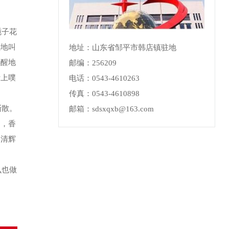
栀子花
懒地叫
地址：山东省邹平市韩店镇驻地
半醒地
邮编：256209
叶上噗
电话：0543-4610263
传真：0543-4610898
渐散。
邮箱：sdsxqxb@163.com
起，香
，清辉
么也做