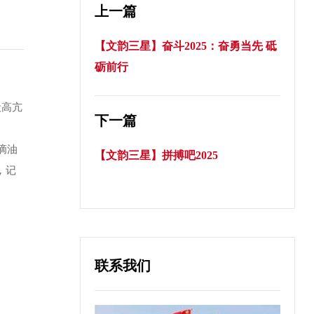
上一篇
【文韵三星】奋斗2025：奋勇当先 砥
砺前行
毅高亢
下一篇
滴油
【文韵三星】拼搏吧2025
，记
联系我们