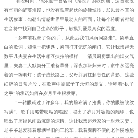
前段时间，偶尔被一首名叫《搀扶》的歌洗脑，这首歌没
有华丽的辞藻堆砌，也没有跌宕起伏的旋律炫技，却以最本真的
生活叙事，勾勒出情感世界里最动人的画面，让每个聆听者都能
在音符中找到自己生命的影子，触摸到爱最真实的温度。
“多年前我牵了你的手，从此后我们风雨同路走”。简单直
白的歌词，却像一把钥匙，瞬间打开记忆的闸门。它让我想起无
数平凡夫妻在生活中相互扶持的模样——清晨厨房飘出的烟火气
里，夫妻二人默契分工准备早餐；深夜加班归来时，家中永远亮
着的一盏明灯；孩子成长路上，父母并肩扛起责任的背影。这些
细碎的日常片段，在歌声中被赋予了永恒的意义，诠释着“执子
之手”的承诺如何在岁月里生根发芽。
“一转眼就过了许多年，我的脸布满了沧桑，你的眼被皱纹
写满”。歌手用略带哽咽的唱腔，唱出了岁月对容颜的雕琢，也
唱出了历经风雨后沉淀的深情。这让我想起老家的一对老夫妻，
老爷爷总爱骑着那辆半旧的三轮车，载着腿脚不便的老伴慢悠悠