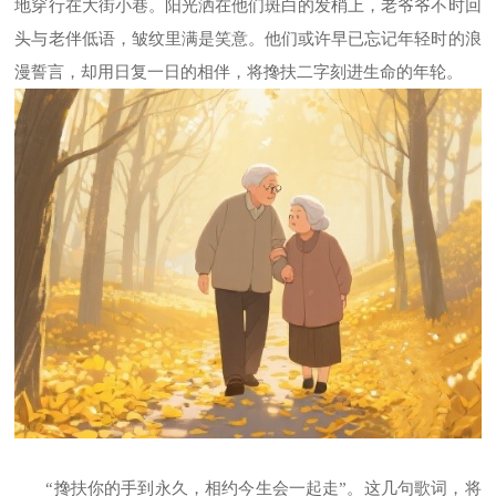
地穿行在大街小巷。阳光洒在他们斑白的发梢上，老爷爷不时回
头与老伴低语，皱纹里满是笑意。他们或许早已忘记年轻时的浪
漫誓言，却用日复一日的相伴，将搀扶二字刻进生命的年轮。
“搀扶你的手到永久，相约今生会一起走”。这几句歌词，将